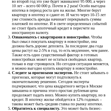
во второй год это уже будет эквивалент 95 000, а через
10 лет – всего 60 000 р. Почти в 2 раза! Особо выгодна
ипотека в период роста цен на жилье. Многие берут
квартиру в ипотеку и сдают ее. И часто через 10-15 лет
уже стоимость аренды начинает перекрывать суммы
платежей по ипотеке. И в свете определенных событий
не стоит брать ипотечный кредит в пересчете на
иностранную валюту.
Ознакомьтесь с квартирами в новостройке.
Чтобы
был смысл покупать квартиру в новостройке, она
должна быть дороже депозита. За последние два года
цены растут на 2-5% в год, то есть медленнее, чем ранее.
Также есть один существенный фактор: в готовых
новостройках может не остаться свободных квартир,
только в еще строящихся. Но сегодня ситуация меняется,
и можно выгодно купить квартиру в новостройке.
Следите за прогнозами экспертов.
Не стоит забывать о
прогнозах, которые могут подтолкнуть к
окончательному решению. Сегодня эксперты
подчеркивают, что цена квадратного метра в Москве
завышена и причина этого простая: рублевая цена
продолжает падать вниз. Можно купить квартиру, но в
кредит. В ипотеку жилье обойдется в 12% годовых –
такова может быть средняя ставка по рынку ипотеки.
Обратитесь к специалисту.
Это может быть бизнес-