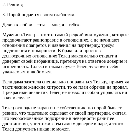
2. Ревнив;
3. Порой подается своим слабостям.
Девиз в любви – «ты — мне, я – тебе».
Мужчина-Телец – это тот самый редкий вид мужчин, которые
предпочитают равноправие в отношениях, а не начинают
отношения с запретов и давления на партнершу, требуя
подчинения и покорности. В браке или просто в
долгосрочных отношениях Телец максимально открыт и
доверяет своей избраннице, претендуя на ответное доверие и
искренность. Только в таком случае Телец чувствует себя
уважаемым и любимым.
Если дама захотела специально понравиться Тельцу, применяя
тактические женские хитрости, то ее план обречен на провал.
Прекрасный аналитик Телец не позволит собой управлять ни
в коем случае.
Телец отнюдь не тиран и не собственник, но порой бывает
ревнив, что тщательно скрывает от своей партнерши, считая,
что необоснованное подозрение в неверности ранит ее
достоинство, уничтожив тем самым доверие в паре, а этого
Телец допустить никак не может.