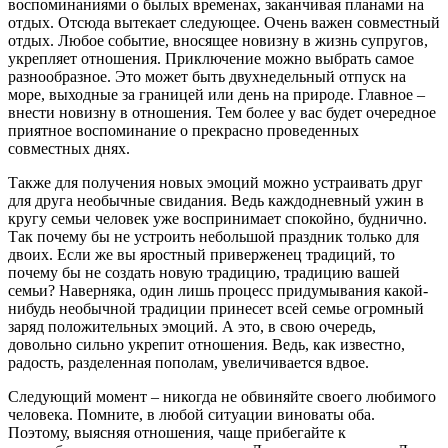
воспоминаниями о былых временах, заканчивая планами на
отдых. Отсюда вытекает следующее. Очень важен совместный
отдых. Любое событие, вносящее новизну в жизнь супругов,
укрепляет отношения. Приключение можно выбрать самое
разнообразное. Это может быть двухнедельный отпуск на
море, выходные за границей или день на природе. Главное –
внести новизну в отношения. Тем более у вас будет очередное
приятное воспоминание о прекрасно проведенных
совместных днях.
Также для получения новых эмоций можно устраивать друг
для друга необычные свидания. Ведь каждодневный ужин в
кругу семьи человек уже воспринимает спокойно, буднично.
Так почему бы не устроить небольшой праздник только для
двоих. Если же вы яростный приверженец традиций, то
почему бы не создать новую традицию, традицию вашей
семьи? Наверняка, один лишь процесс придумывания какой-
нибудь необычной традиции принесет всей семье огромный
заряд положительных эмоций. А это, в свою очередь,
довольно сильно укрепит отношения. Ведь, как известно,
радость, разделенная пополам, увеличивается вдвое.
Следующий момент – никогда не обвиняйте своего любимого
человека. Помните, в любой ситуации виноваты оба.
Поэтому, выясняя отношения, чаще прибегайте к